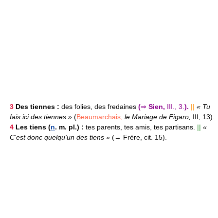
3
Des tiennes :
des folies, des fredaines
(
⇒
Sien,
III., 3.
).
||
« Tu
fais ici des tiennes »
(
Beaumarchais,
le Mariage de Figaro,
III, 13).
4
Les tiens
(
n
. m. pl.) :
tes parents, tes amis, tes partisans.
||
«
C'est donc quelqu'un des tiens »
(→ Frère, cit. 15).