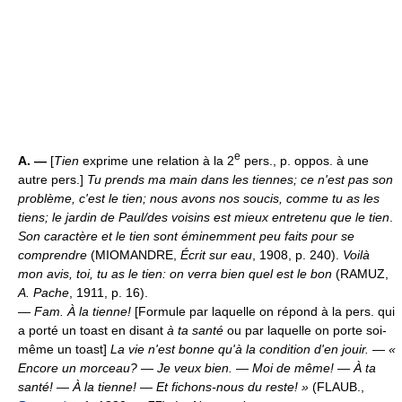
e
A. —
[
Tien
exprime une relation à la 2
pers., p. oppos. à une
autre pers.]
Tu prends ma main dans les tiennes; ce n'est pas son
problème, c'est le tien; nous avons nos soucis, comme tu as les
tiens; le jardin de Paul/des voisins est mieux entretenu que le tien
.
Son caractère et le tien sont éminemment peu faits pour se
comprendre
(MIOMANDRE,
Écrit sur eau
, 1908, p. 240).
Voilà
mon avis, toi, tu as le tien: on verra bien quel est le bon
(RAMUZ,
A. Pache
, 1911, p. 16).
—
Fam.
À la tienne!
[Formule par laquelle on répond à la pers. qui
a porté un toast en disant
à ta santé
ou par laquelle on porte soi-
même un toast]
La vie n'est bonne qu'à la condition d'en jouir.
—
«
Encore un morceau?
—
Je veux bien.
—
Moi de même!
—
À ta
santé!
—
À la tienne!
—
Et fichons-nous du reste! »
(FLAUB.,