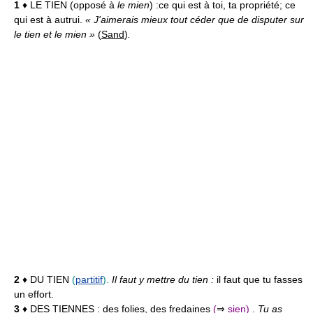
1
♦ LE TIEN
(opposé à
le mien
) :
ce qui est à toi, ta propriété; ce
qui est à autrui.
« J'aimerais mieux tout céder que de disputer sur
le tien et le mien »
(
Sand
)
.
2
♦ DU TIEN
(
partitif
).
Il faut y mettre du tien :
il faut que tu fasses
un effort.
3
♦ DES TIENNES :
des folies, des fredaines
(
⇒
sien
)
.
Tu as