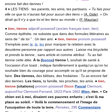
encore fait des tiennes !
4
♦ LES TIENS :
tes parents, tes amis, tes partisans.
« Tu fais pour
elle ce que tu n'aurais fait pour aucun des tiens »
(
A. Gide
)
. « On
dirait qu'il n'y a que toi et les tiens au monde »
(
F. Mauriac
)
.
●
tien, tienne
adjectif possessif
(ancien français
tuen
, tien)
Comme épithète, ne subsiste que dans des formules littéraires au
sens de " de toi " :
Un tien ami.
●
tien, tienne
pronom possessif
S'emploie avec
le
,
la
,
les
pour marquer la relation avec la
deuxième personne par rapport aux autres :
Laisse ma bicyclette
et prends la tienne
;
sans article et comme attribut :
Tu as fait
tienne cette idée.
À la (
bonne
) tienne !,
souhait de santé à
l'occasion d'un toast ; indique
familièrement
à quelqu'un qu'on lui
souhaite bien du courage pour accomplir ce qu'il se propose de
faire.
Des tiennes,
des bêtises, des fredaines :
Tu as encore fait
des tiennes.
Les tiens,
ta famille, tes proches, tes amis. ●
tien,
tienne
(citations)
pronom possessif
Blaise
Pascal
Clermont,
aujourd'hui Clermont-Ferrand, 1623-Paris 1662
Mien
,
tien
. « Ce
chien est à moi, disaient ces pauvres enfants ; c'est là ma
place au soleil. » Voilà le commencement et l'image de
l'usurpation de toute la terre.
Pensées
, 295
Commentaire