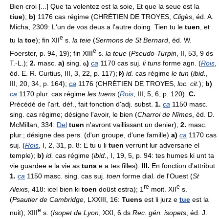
Bien croi [...] Que ta volentez est la soie, Et que la seue est la
tiue
);
b)
1176 cas régime (CHRÉTIEN DE TROYES,
Cligès
, éd. A.
Micha, 2309: L'un de vos deus a l'autre doing. Tien tu le
tuen
, et
e
tu la
toe
); fin XII
s.
la teie
(
Sermons de St Bernard
, éd. W.
e
Foerster, p. 94, 19); fin XIII
s.
la teue
(
Pseudo-Turpin
, II, 53, 9 ds
T.-L.);
2.
masc.
a)
sing.
)
ca
1170 cas suj.
li tuns
forme agn. (
Rois
,
éd. E. R. Curtius, III, 3, 22, p. 117);
)
id.
cas régime
le tun
(
ibid.
,
III, 20, 34, p. 164);
ca
1176 (CHRÉTIEN DE TROYES,
loc. cit.
);
b)
ca
1170 plur. cas régime
les tuens
(
Rois
, III, 5, 6, p. 120).
C.
Précédé de l'art. déf., fait fonction d'adj. subst.
1.
ca
1150 masc.
sing. cas régime; désigne l'avoir, le bien (
Charroi de Nîmes
, éd. D.
McMillan, 334:
Del
tuen
n'avront vaillissant un denier);
2.
masc.
plur.; désigne des pers. (d'un groupe, d'une famille)
a)
ca
1170 cas
suj. (
Rois
, I, 2, 31, p. 8: E tu u li
tuen
verrunt lur adversarie el
temple);
b)
id.
cas régime (
ibid.
, I, 19, 5, p. 94: tes humes ki unt ta
vie guardee e la vie as
tuns
e a tes filles).
III.
En fonction d'attribut
1.
ca
1150 masc. sing. cas suj.
toen
forme dial. de l'Ouest (
St
re
e
Alexis
, 418: icel bien ki
toen
doüst estra); 1
moit. XII
s.
(
Psautier de Cambridge
, LXXIII, 16:
Tuens
est li jurz e
tue
est la
e
nuit); XIII
s. (
Isopet de Lyon
, XXI, 6 ds
Rec. gén. isopets
, éd. J.