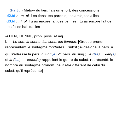
||
(
Partitif
) Mets-y du tien: fais un effort, des concessions.
d2./d
n.
m.
pl.
Les tiens: tes parents, tes amis, tes alliés.
d3./d
n.
f.
pl.
Tu as encore fait des tiennes!: tu as encore fait de
tes folies habituelles.
⇒TIEN, TIENNE, pron. poss. et adj.
I. —
Le tien, la tienne, les tiens, les tiennes
. [Groupe pronom.
représentant le syntagme
ton/ta/tes
+ subst.;
t-
désigne la pers. à
e
qui s'adresse la pers. qui dit
je
(2
pers. du sing.);
le (
les
) ... -ien(
s
)
et
la (
les
) ... -ienne(
s
)
rappellent le genre du subst. représenté; le
nombre du syntagme pronom. peut être différent de celui du
subst. qu'il représente]