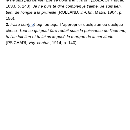
je ne suis pas tienne! Elle se donna et il la prit
(ZOLA,
Dr Pascal
,
1893, p. 243).
Je ne puis te dire combien je t'aime. Je suis tien,
tien, de l'ongle à la prunelle
(ROLLAND,
J.-Chr.
, Matin, 1904, p.
156).
2.
Faire tien(
ne
) qqn
ou
qqc.
T'approprier quelqu'un ou quelque
chose.
Tout ce qui peut être réduit sous la puissance de l'homme,
tu l'as fait tien et tu lui as imposé la marque de la servitude
(PSICHARI,
Voy. centur.
, 1914, p. 140).