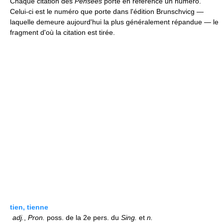
Chaque citation des
Pensées
porte en référence un numéro.
Celui-ci est le numéro que porte dans l'édition Brunschvicg —
laquelle demeure aujourd'hui la plus généralement répandue — le
fragment d'où la citation est tirée.
tien, tienne
adj.
,
Pron.
poss. de la 2e pers. du
Sing.
et
n.