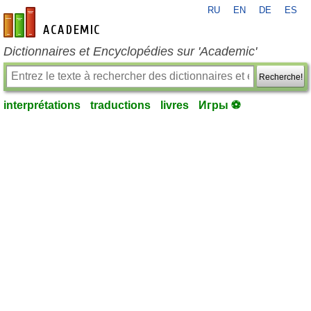
RU
EN
DE
ES
fr-academic.com
Dictionnaires et Encyclopédies sur 'Academic'
Recherche!
interprétations
traductions
livres
Игры ⚽