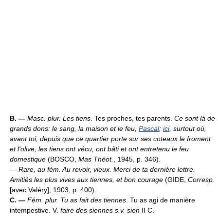
B. —
Masc. plur.
Les tiens
. Tes proches, tes parents.
Ce sont là de
grands dons: le sang, la maison et le feu,
Pascal
;
ici
, surtout où,
avant toi, depuis que ce quartier porte sur ses coteaux le froment
et l'olive, les tiens ont vécu, ont bâti et ont entretenu le feu
domestique
(BOSCO,
Mas Théot.
, 1945, p. 346).
—
Rare, au fém.
Au revoir, vieux. Merci de ta dernière lettre.
Amitiés les plus vives aux tiennes, et bon courage
(GIDE,
Corresp.
[avec Valéry], 1903, p. 400).
C. —
Fém. plur.
Tu as fait des tiennes
. Tu as agi de manière
intempestive. V.
faire des siennes s.v. sien
II C.