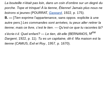
La bouteille n'était pas loin, dans un coin d'ombre sur un degré du
porche. Tope et trinque! À la tienne, Étienne! Jamais plus nous ne
boirons si jeunes
(POURRAT,
Gaspard
, 1922, p. 175).
B. —
[
Tien
exprime l'appartenance, sans oppos. explicite à une
autre pers.]
Les commandes sont arrivées, tu peux aller retirer la
tienne; mais ce livre, c'est le tien
. —
Qu'est-ce que tu racontes là?
me
s'écrie-t-il. Quel enfant?
—
Le tien, dit-elle
(BERNANOS,
M
Dargent
, 1922, p. 11).
Tu es un capitaine, dit-il. Ma maison est la
tienne
(CAMUS,
Exil et Roy.
, 1957, p. 1670).