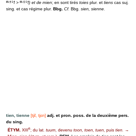
>
) et de mien
; en sont tirés
toies
plur. et
tiens
cas suj.
sing. et cas régime plur.
Bbg.
Cf.
Bbg.
sien, sienne
.
tien, tienne
[tjɛ̃, tjɛn]
adj. et pron. poss. de la deuxième pers.
du sing.
e
ÉTYM.
XIII
; du lat.
tuum,
devenu
toon, toen, tuen,
puis
tien.
→