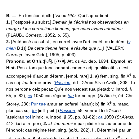
B. —
[En fonction épith.]
Vx
ou
littér.
Qui t'appartient.
1.
[Postposé au subst.]
Demain je t'écrirai
nos
observations en
marge et les corrections tiennes, que nous avons adoptées
(FLAUB.,
Corresp.
, 1852, p. 55).
2.
[Antéposé au subst., en corrél. avec l'art. indéf. ou le dém. (
v
.
mien
B 1)]
De cette tienne lettre, il résulte que (...)
(VALÉRY,
Corresp.
[avec Gide], 1905, p. 403).
Prononc. et Orth.:
[
], [
]. Att. ds
Ac.
dep. 1694.
Étymol. et
Hist.
Poss. tonique fonctionnant comme adj. qualificatif
I.
n'est
e
accompagné d'aucun déterm. [empl. rare]
1. a)
fém. sing. fin X
s.
cas suj.
tua
forme prov. (
Passion
, éd. D'Arco Silvio Avalle, 308: Tu
nos perdone celz pecaz Qu'e nos vetdest
tua
pietad; v. introd. §
65, p. 82);
ca
1050 cas régime
tue
forme agn. (
St Alexis
, éd. Chr.
e
Storey, 230:
Pur
tue
amur an soferai l'ahan);
b)
fin X
s. masc.
plur. cas suj.
toi
[infl. poit.] (
Passion
, 58: venrant li di
'asaldran
toi
inimic; v. introd. § 65, pp. 81-82);
ca
1050 (
St Alexis
,
412:
tui
altre per);
2.
id. tue merci
« par pitié » loc. autonome de
l'énoncé; cas régime fém. sing. (
ibid.
, 282).
II.
Déterminé par un
e
art., un dém.
A.
il précède le subst.
1.
masc. plur.
a)
fin X
s. cas