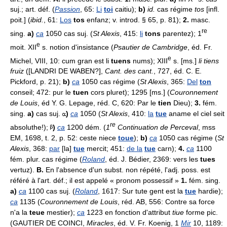
suj.; art. déf. (
Passion
, 65:
Li
toi
caitiu);
b)
id.
cas régime
tos
[infl.
poit.] (
ibid.
, 61:
Los
tos
enfanz; v. introd. § 65, p. 81);
2.
masc.
re
sing.
a)
ca
1050 cas suj. (
St Alexis
, 415:
li
tons
parentez); 1
e
moit. XII
s. notion d'insistance (
Psautier de Cambridge
, éd. Fr.
e
Michel, VIII, 10: cum gran est li
tuens
nums); XIII
s. [ms.]
li tiens
fruiz
([LANDRI DE WABEN?],
Cant. des cant.
, 727, éd. C. E.
Pickford, p. 21);
b)
ca
1050 cas régime (
St Alexis
, 365:
Del
ton
conseil; 472: pur le
tuen
cors pluret); 1295 [ms.] (
Couronnement
de Louis
, éd Y. G. Lepage, réd. C, 620: Par le
tien
Dieu);
3.
fém.
sing.
a)
cas suj.
)
ca
1050 (
St Alexis
, 410:
la
tue
aname el ciel seit
re
absoluthe!);
)
ca
1200 dém. (
1
Continuation de Perceval
, mss
EM, 1698, t. 2, p. 52: ceste niece
toue
);
b)
ca
1050 cas régime (
St
Alexis
, 368:
par
[la]
tue
mercit; 451:
de la
tue
carn);
4.
ca
1100
fém. plur. cas régime (
Roland
, éd. J. Bédier, 2369: vers les
tues
vertuz).
B.
En l'absence d'un subst. non répété, l'adj. poss. est
référé à l'art. déf.; il est appelé « pronom possessif »
1.
fém. sing.
a)
ca
1100 cas suj. (
Roland
, 1617: Sur tute gent est la
tue
hardie);
ca
1135 (
Couronnement de Louis
, réd. AB, 556: Contre sa force
n'a la
teue
mestier);
ca
1223 en fonction d'attribut
tiue
forme pic.
(GAUTIER DE COINCI,
Miracles
, éd. V. Fr. Koenig, 1
Mir
10, 1189: