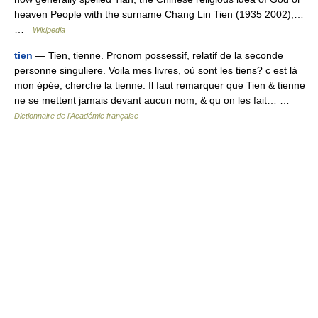
heaven People with the surname Chang Lin Tien (1935 2002),…
…
Wikipedia
tien
— Tien, tienne. Pronom possessif, relatif de la seconde
personne singuliere. Voila mes livres, où sont les tiens? c est là
mon épée, cherche la tienne. Il faut remarquer que Tien & tienne
ne se mettent jamais devant aucun nom, & qu on les fait… …
Dictionnaire de l'Académie française