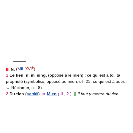
———
e
III
N.
(
Mil
. XVI
).
1
Le tien,
n. m. sing.
(opposé à le mien) :
ce qui est à toi, ta
propriété (symbolise, opposé au mien, cit. 23, ce qui est à autrui;
→ Réclamer, cit. 8).
2
Du tien
(
partitif
).
⇒
Mien
(III., 2.).
||
Il faut y mettre du tien.