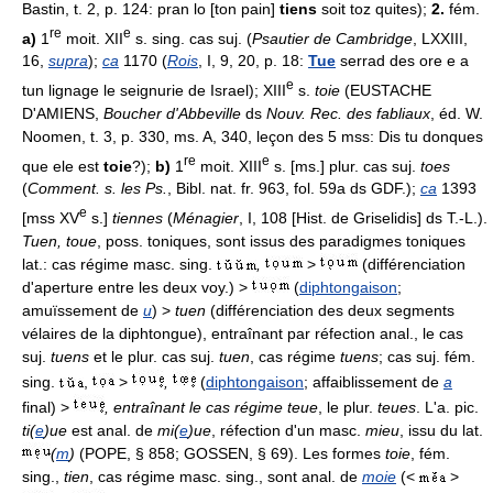
Bastin, t. 2, p. 124: pran lo [ton pain]
tiens
soit toz quites);
2.
fém.
re
e
a)
1
moit. XII
s. sing. cas suj. (
Psautier de Cambridge
, LXXIII,
16,
supra
);
ca
1170 (
Rois
, I, 9, 20, p. 18:
Tue
serrad des ore e a
e
tun lignage le seignurie de Israel); XIII
s.
toie
(EUSTACHE
D'AMIENS,
Boucher d'Abbeville
ds
Nouv. Rec. des fabliaux
, éd. W.
Noomen, t. 3, p. 330, ms. A, 340, leçon des 5 mss: Dis tu donques
re
e
que ele est
toie
?);
b)
1
moit. XIII
s. [ms.] plur. cas suj.
toes
(
Comment. s. les Ps.
, Bibl. nat. fr. 963, fol. 59a ds GDF.);
ca
1393
e
[mss XV
s.]
tiennes
(
Ménagier
, I, 108 [Hist. de Griselidis] ds T.-L.).
Tuen, toue
, poss. toniques, sont issus des paradigmes toniques
lat.: cas régime masc. sing.
,
>
(différenciation
d'aperture entre les deux voy.) >
(
diphtongaison
;
amuïssement de
u
) >
tuen
(différenciation des deux segments
vélaires de la diphtongue), entraînant par réfection anal., le cas
suj.
tuens
et le plur. cas suj.
tuen
, cas régime
tuens
; cas suj. fém.
sing.
,
>
,
(
diphtongaison
; affaiblissement de
a
final) >
, entraînant le cas régime teue
, le plur.
teues
. L'a. pic.
ti(
e
)ue
est anal. de
mi(
e
)ue
, réfection d'un masc.
mieu
, issu du lat.
(
m
)
(POPE, § 858; GOSSEN, § 69). Les formes
toie
, fém.
sing.,
tien
, cas régime masc. sing., sont anal. de
moie
(<
>