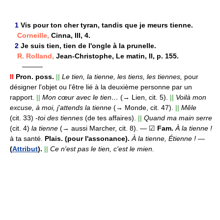
1
Vis pour ton cher tyran, tandis que je meurs tienne.
Corneille,
Cinna, III, 4.
2
Je suis tien, tien de l'ongle à la prunelle.
R. Rolland,
Jean-Christophe, Le matin, II, p. 155.
———
II
Pron. poss.
||
Le tien, la tienne, les tiens, les tiennes,
pour
désigner l'objet ou l'être lié à la deuxième personne par un
rapport.
||
Mon cœur avec le tien…
(→ Lien, cit. 5).
||
Voilà mon
excuse, à moi, j'attends la tienne
(→ Monde, cit. 47).
||
Mêle
(cit. 33)
-toi des tiennes
(de tes affaires).
||
Quand ma main serre
(cit. 4)
la tienne
(→ aussi Marcher, cit. 8).
— ☑
Fam.
À la tienne !
à ta santé.
Plais. (pour l'assonance).
À la tienne, Étienne !
—
(
Attribut
).
||
Ce n'est pas le tien, c'est le mien.