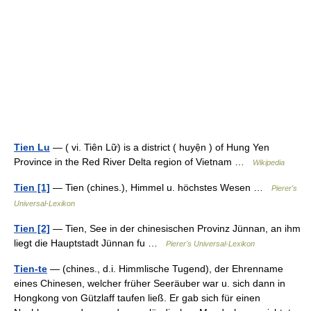
Tien Lu
— ( vi. Tiên Lữ) is a district ( huyện ) of Hung Yen
Province in the Red River Delta region of Vietnam …
Wikipedia
Tien [1]
— Tien (chines.), Himmel u. höchstes Wesen …
Pierer's
Universal-Lexikon
Tien [2]
— Tien, See in der chinesischen Provinz Jünnan, an ihm
liegt die Hauptstadt Jünnan fu …
Pierer's Universal-Lexikon
Tien-te
— (chines., d.i. Himmlische Tugend), der Ehrenname
eines Chinesen, welcher früher Seeräuber war u. sich dann in
Hongkong von Gützlaff taufen ließ. Er gab sich für einen