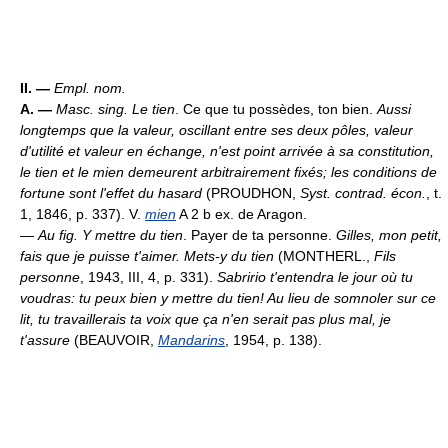
II. —
Empl. nom.
A. —
Masc. sing.
Le tien
. Ce que tu possèdes, ton bien.
Aussi
longtemps que la valeur, oscillant entre ses deux pôles, valeur
d'utilité et valeur en échange, n'est point arrivée à sa constitution,
le tien et le mien demeurent arbitrairement fixés; les conditions de
fortune sont l'effet du hasard
(PROUDHON,
Syst. contrad. écon.
, t.
1, 1846, p. 337). V.
mien
A 2 b ex. de Aragon.
—
Au fig.
Y mettre du tien
. Payer de ta personne.
Gilles, mon petit,
fais que je puisse t'aimer. Mets-y du tien
(MONTHERL.,
Fils
personne
, 1943, III, 4, p. 331).
Sabririo t'entendra le jour où tu
voudras: tu peux bien y mettre du tien! Au lieu de somnoler sur ce
lit, tu travaillerais ta voix que ça n'en serait pas plus mal, je
t'assure
(BEAUVOIR,
Mandarins
, 1954, p. 138).