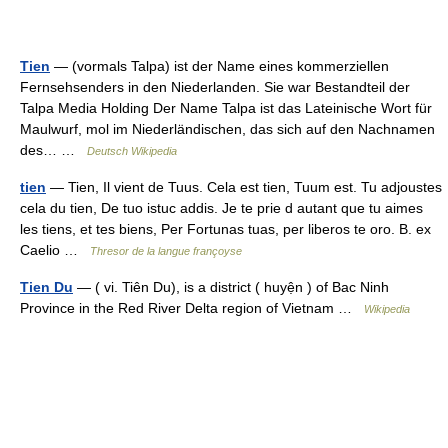
Tien
— (vormals Talpa) ist der Name eines kommerziellen
Fernsehsenders in den Niederlanden. Sie war Bestandteil der
Talpa Media Holding Der Name Talpa ist das Lateinische Wort für
Maulwurf, mol im Niederländischen, das sich auf den Nachnamen
des… …
Deutsch Wikipedia
tien
— Tien, Il vient de Tuus. Cela est tien, Tuum est. Tu adjoustes
cela du tien, De tuo istuc addis. Je te prie d autant que tu aimes
les tiens, et tes biens, Per Fortunas tuas, per liberos te oro. B. ex
Caelio …
Thresor de la langue françoyse
Tien Du
— ( vi. Tiên Du), is a district ( huyện ) of Bac Ninh
Province in the Red River Delta region of Vietnam …
Wikipedia