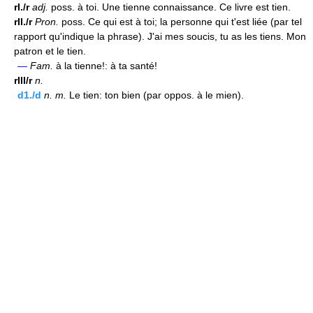
rI./r
adj.
poss. à toi. Une tienne connaissance. Ce livre est tien.
rII./r
Pron.
poss. Ce qui est à toi; la personne qui t'est liée (par tel
rapport qu'indique la phrase). J'ai mes soucis, tu as les tiens. Mon
patron et le tien.
—
Fam.
à la tienne!: à ta santé!
rIII/r
n.
d1./d
n.
m.
Le tien: ton bien (par oppos. à le mien).