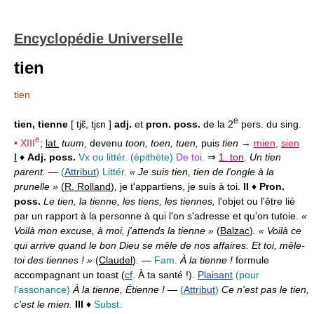
Encyclopédie Universelle
tien
tien
e
tien, tienne
[ tjɛ̃, tjɛn ]
adj.
et
pron. poss.
de la 2
pers. du sing.
e
•
XIII
;
lat.
tuum,
devenu
toon, toen, tuen,
puis
tien
→
mien
,
sien
I
♦
Adj. poss.
Vx ou littér.
(épithète)
De toi.
⇒
1. ton
.
Un tien
parent.
—
(
Attribut
)
Littér.
« Je suis tien, tien de l'ongle à la
prunelle »
(
R. Rolland
)
,
je t'appartiens, je suis à toi.
II
♦
Pron.
poss.
Le tien, la tienne, les tiens, les tiennes,
l'objet ou l'être lié
par un rapport à la personne à qui l'on s'adresse et qu'on tutoie.
«
Voilà mon excuse, à moi, j'attends la tienne »
(
Balzac
)
. « Voilà ce
qui arrive quand le bon Dieu se mêle de nos affaires. Et toi, mêle-
toi des tiennes ! »
(
Claudel
)
.
—
Fam.
À la tienne !
formule
accompagnant un toast (
cf
. À ta santé !).
Plaisant
(pour
l'assonance)
À la tienne, Étienne !
—
(
Attribut
)
Ce n'est pas le tien,
c'est le mien.
III
♦
Subst.