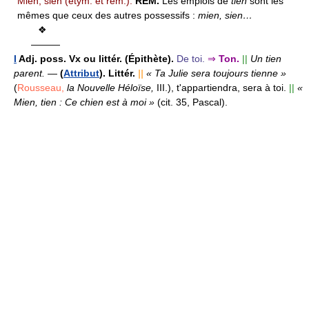
Mien, sien (étym. et rem.).
REM.
Les emplois de
tien
sont les
mêmes que ceux des autres possessifs :
mien, sien…
❖
———
I
Adj. poss.
Vx ou littér. (Épithète).
De toi.
⇒
Ton.
||
Un tien
parent.
—
(
Attribut
). Littér.
||
« Ta Julie sera toujours tienne »
(
Rousseau,
la Nouvelle Héloïse,
III.),
t'appartiendra, sera à toi.
||
«
Mien, tien : Ce chien est à moi »
(cit. 35, Pascal).