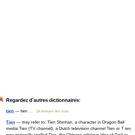
Regardez d'autres dictionnaires:
tien
— tien …
Dictionnaire des rimes
Tien
— may refer to: Tien Shinhan, a character in Dragon Ball
media Tien (TV channel), a Dutch television channel Tien or T ien,
now generally spelled Tian, the Chinese religious idea of God or